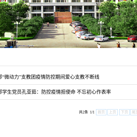
部“微动力”支教团疫情防控期间爱心支教不断线
部学生党员孔亚茹：防控疫情担使命 不忘初心作表率
共2条 1/1
首页
上页
下页
尾