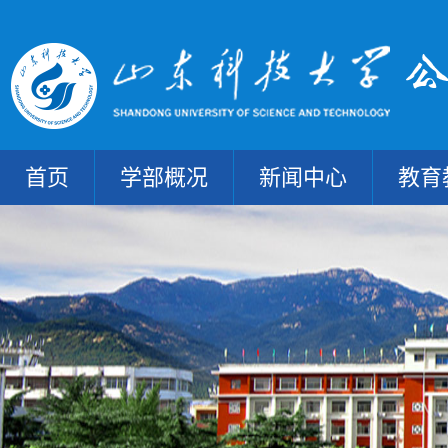
首页
学部概况
新闻中心
教育