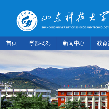
首页
学部概况
新闻中心
教育