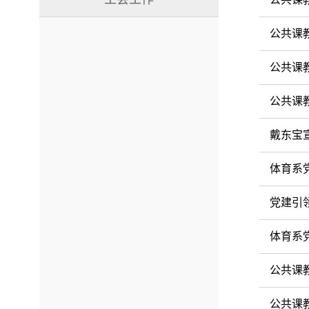
公共课
公共课
公共课
戴东宝
体育系
党建引
体育系
公共课
公共课