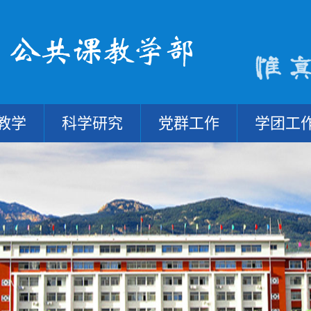
教学
科学研究
党群工作
学团工