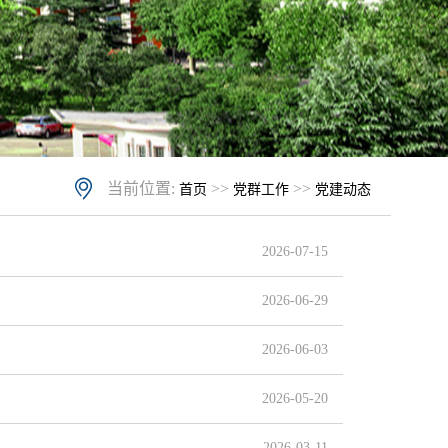
当前位置:
>>
>>
首页
党群工作
党建动态
2026-07-15
2026-06-29
2026-06-03
2026-05-20
2026-03-11