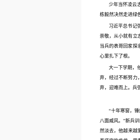
少年当怀凌云
栋毅然决然走进绿
习近平总书记
崇敬，从小就有立
当兵的表哥回家探
心里扎下了根。
大一下学期，
弃，经过不断努力
弃，迎难而上。兵
“
十年寒窗，锤
八面威风。
”新兵
然淡去，他越来越