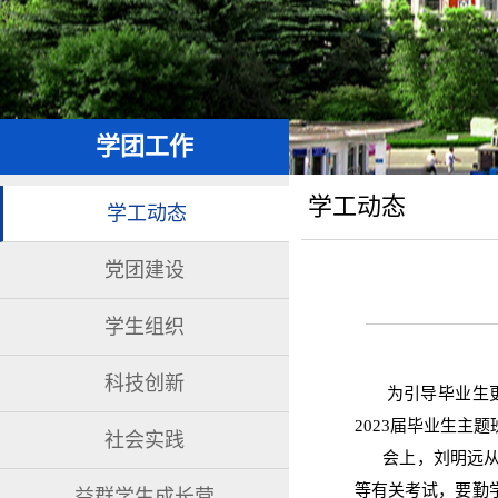
学团工作
学工动态
学工动态
党团建设
学生组织
科技创新
为引导毕业生
202
3
届毕业生主题
社会实践
会上，
刘明远
等有关考试，要勤
益群学生成长营