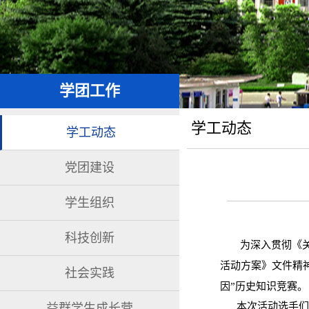
学团工作
学工动态
学工动态
党团建设
学生组织
科技创新
为深入贯彻《
活动方案
》文件精
社会实践
因”历史知识竞赛。
本次活动选手们借
益群学生成长营